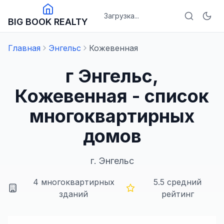
Загрузка...
BIG BOOK REALTY
Главная
Энгельс
Кожевенная
г Энгельс,
Кожевенная - список
многоквартирных
домов
г.
Энгельс
4
многоквартирных
5.5
средний
зданий
рейтинг