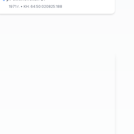
1971 г.
• КН: 64:50:020825:188