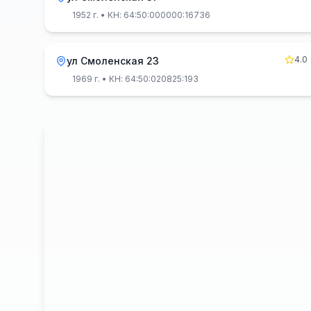
1952 г.
• КН: 64:50:000000:16736
4.0
ул Смоленская 23
1969 г.
• КН: 64:50:020825:193