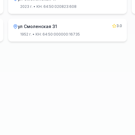
2023 г.
• КН: 64:50:020823:608
3.0
ул Смоленская 31
1952 г.
• КН: 64:50:000000:16735